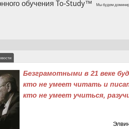
нного обучения To-Study™
Мы будем доминиро
овости
Безграмотными в 21 веке буд
кто не умеет читать и писат
кто не умеет учиться, разуч
Элви