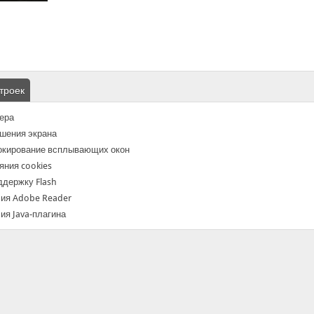
троек
ера
шения экрана
локирование всплывающих окон
яния cookies
ддержку Flash
чия Adobe Reader
ия Java-плагина