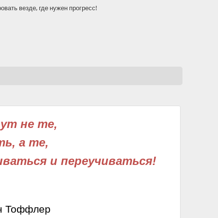
вать везде, где нужен прогресс!
ут не те,
ь, а те,
иваться и переучиваться!
н Тоффлер